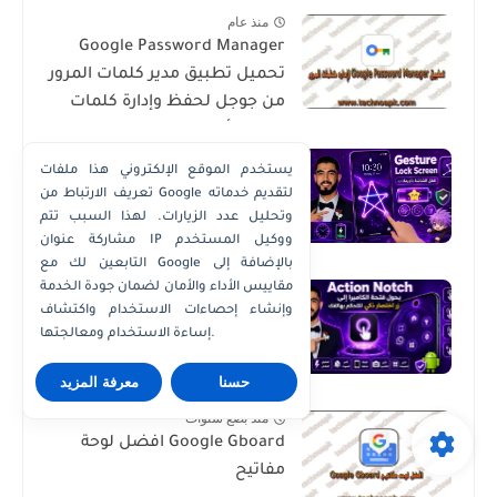
منذ عام
Google Password Manager
تحميل تطبيق مدير كلمات المرور
من جوجل لحفظ وإدارة كلمات
المرور بأمان
منذ 8 أيام
يستخدم الموقع الإلكتروني هذا ملفات
Gesture Lock Screen أفضل
تعريف الارتباط من Google لتقديم خدماته
تطبيق لقفل شاشة أندرويد
وتحليل عدد الزيارات. لهذا السبب تتم
بالإيماءات وحماية الهاتف
مشاركة عنوان IP ووكيل المستخدم
التابعين لك مع Google بالإضافة إلى
منذ 6 أيام
مقاييس الأداء والأمان لضمان جودة الخدمة
وإنشاء إحصاءات الاستخدام واكتشاف
حوّل فتحة الكاميرا في هاتفك إلى
إساءة الاستخدام ومعالجتها.
زر اختصار ذكي لتنفيذ المهام
بسرعة
حسنا
معرفة المزيد
منذ بضع سنوات
Google Gboard افضل لوحة
مفاتيح