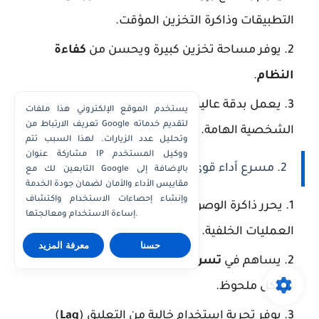
التطبيقات وذاكرة التخزين المؤقت.
يوفر مساحة تخزين كبيرة ويحسن من
كفاءة
النظام
.
يعمل بدقة عالية لضمان عدم حذف الملفات
يستخدم الموقع الإلكتروني هذا ملفات
تعريف الارتباط من Google لتقديم خدماته
الشخصية الهامة.
وتحليل عدد الزيارات. لهذا السبب تتم
مشاركة عنوان IP ووكيل المستخدم
2. مسرع أداء قوي:
التابعين لك مع Google بالإضافة إلى
مقاييس الأداء والأمان لضمان جودة الخدمة
وإنشاء إحصاءات الاستخدام واكتشاف
يحرر ذاكرة الوصول العشوائي (
RAM
) عبر إيقاف
إساءة الاستخدام ومعالجتها.
العمليات الخلفية.
حسنا
معرفة المزيد
يساهم في
تسريع الألعاب
والتطبيقات الثقيلة
بشكل ملحوظ.
يوفر تجربة استخدام خالية من التعليق (
Lag
)