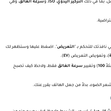
ل، بما في ذلك
التركيز اليدوي
،
ISO
، و
سرعة الغالق
، وهي
تراضية.
ي نافذتك للتحكم بـ "
التعريض
". اضغط عليها وستظهر لك
)، وتعويض التعريض (
EV
).
100
) وتغيير
سرعة الغالق
فقط، ولاحظ كيف تصبح
ر الضوء، بدلاً من جعل الهاتف يقرر عنك.