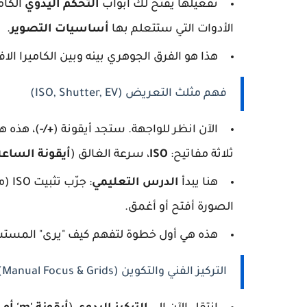
تفعيلها يفتح لك أبواب
التحكم اليدوي
الكام
الأدوات التي ستتعلم بها
أساسيات التصوير
.
هذا هو الفرق الجوهري بينه وبين الكاميرا الاف
فهم مثلث التعريض (ISO, Shutter, EV)
الآن انظر للواجهة. ستجد أيقونة (
+/-
)، هذه ه
ثلاثة مفاتيح:
ISO
، سرعة الغالق (
أيقونة الساعة
هنا يبدأ
الدرس التعليمي
: جرّب تثبيت ISO (مثلاً
الصورة أفتح أو أغمق.
هذه هي أول خطوة لتفهم كيف "يرى" المستشع
التركيز الفني والتكوين (Manual Focus & Grids)