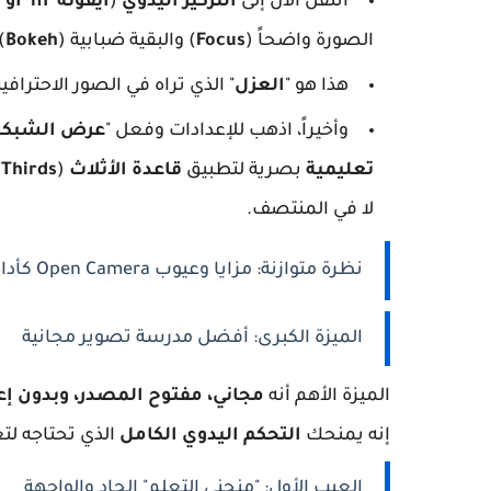
انتقل الآن إلى
التركيز اليدوي
(
أيقونة 'm' أو شكل جبل
الصورة واضحاً (
Focus
) والبقية ضبابية (
Bokeh
.
هذا هو "
العزل
" الذي تراه في الصور الاحترافية
وأخيراً، اذهب للإعدادات وفعل "
عرض الشبكة
تعليمية
بصرية لتطبيق
قاعدة الأثلاث
(
 Thirds
لا في المنتصف.
نظرة متوازنة: مزايا وعيوب Open Camera كأداة تعليمية
الميزة الكبرى: أفضل مدرسة تصوير مجانية
الميزة الأهم أنه
مجاني، مفتوح المصدر، وبدون إع
إنه يمنحك
التحكم اليدوي الكامل
الذي تحتاجه لتع
العيب الأول: "منحنى التعلم" الحاد والواجهة