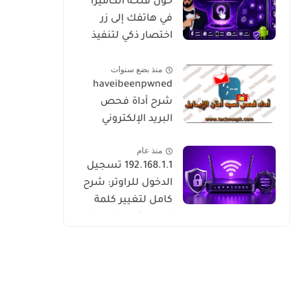
حوّل فتحة الكاميرا
في هاتفك إلى زر
اختصار ذكي لتنفيذ
المهام بسرعة
منذ بضع سنوات
haveibeenpwned
شرح أداة فحص
البريد الإلكتروني
منذ عام
192.168.1.1 تسجيل
الدخول للراوتر: شرح
كامل لتغيير كلمة
السر وضبط إعدادات
WiFi بسهولة