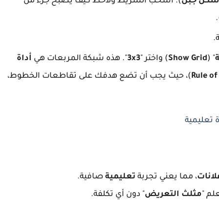
). اسحب الشريط ولاحظ كيف يصبح جزء من
)
.
" (
Show Grid
) واختر "
3x3
". هذه شبكة المربعات هي
أداة
Rule of
)، حيث يجب أن تضع هدفك على تقاطعات الخطوط،
لانات
، مما يعني تجربة
تعليمية
صافية.
لم "
مثلث التعريض
" دون أي تكلفة.