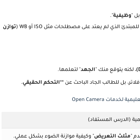
ل "
وظيفية
".
بتدئ الذي لم يعتد على مصطلحات مثل ISO أو WB (
توازن
، لكنه يتوقع منك "
الجهد
" لتعلمها.
تر، بل للطالب الجاد الباحث عن **
التحكم الحقيقي
.
ة لخدمات Open Camera
مية (الدرس المستفاد)
م "
مثلث التعريض
" وكيفية موازنة الضوء بشكل عملي.