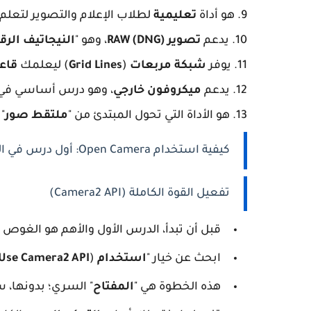
9. هو أداة
تعليمية
لطلاب الإعلام والتصوير لتعلم
10. يدعم
تصوير RAW (DNG)
، وهو "
النيجاتيف الرق
11. يوفر
شبكة مربعات
(
Grid Lines
) ليعلمك
قاعد
12. يدعم
ميكروفون خارجي
، وهو درس أساسي في أ
13. هو الأداة التي تحول المبتدئ من "
ملتقط صور
" 
كيفية استخدام Open Camera: أول درس في التصوير اليدوي
تفعيل القوة الكاملة (Camera2 API)
قبل أن تبدأ، الدرس الأول والأهم هو الغوص ف
ابحث عن خيار "
استخدام Camera2 API
) وقم بتفعيله.
Use Camera2 API
هذه الخطوة هي "
المفتاح
" السري؛ بدونها، س