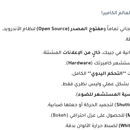
ني تماماً و
مفتوح المصدر (Open Source)
لنظام الأندرويد،
ة.
ية في جيبك،
خالٍ من الإعلانات
المشتتة.
مستشعر كاميرتك (
Hardware
).
**
التحكم اليدوي
** الكامل.
 بشكل عملي وليس نظري فقط.
ية المستشعر للضوء
).
Shutt
) لتجميد الحركة أو جعلها ضبابية.
للحصول على عزل احترافي (Bokeh).
لضبط حرارة الألوان بدقة.