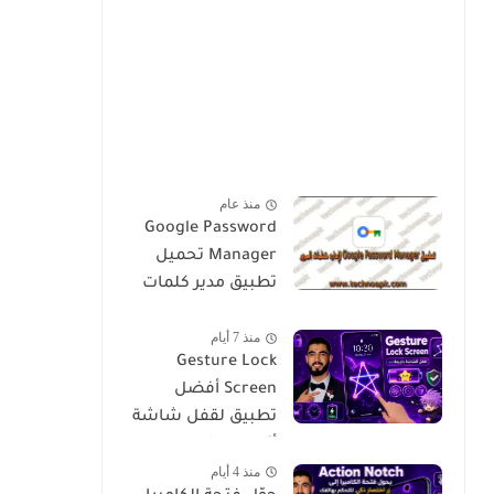
منذ عام
Google Password
Manager تحميل
تطبيق مدير كلمات
المرور من جوجل
منذ 7 أيام
لحفظ وإدارة كلمات
Gesture Lock
المرور بأمان
Screen أفضل
تطبيق لقفل شاشة
أندرويد بالإيماءات
منذ 4 أيام
وحماية الهاتف