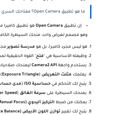
ما هو تطبيق Open Camera؟ مفتاحك السري لعالم الكاميرا
إن تطبيق
Open Camera
هو تطبيق كاميرا مجا
وهو مصمم لغرض واحد: منحك السيطرة الكامل
1. هو ليس مجرد كاميرا، بل هو
مدرسة تصوير
مجان
2. وظيفته الأساسية هي "
فتح
" القوة الحقيقية ل
3. يستخدم واجهة
Camera2 API
ليمنحك صلاحيات 
4. يعلمك
مثلث التعريض
(
Exposure Triangle
)
5. يتيح لك التحكم في
حساسية ISO
(
مدى حساس
6. يمنحك السيطرة على
سرعة الغالق
(
er Speed
7. يمكنك من ضبط
التركيز اليدوي (Manual Focus)
8. يتيح لك تغيير
توازن اللون الأبيض (White Balance)